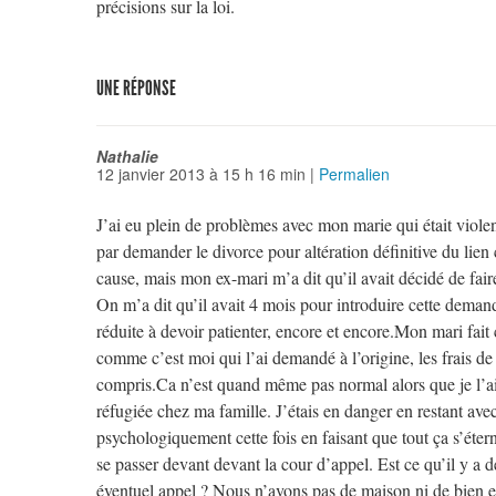
précisions sur la loi.
UNE RÉPONSE
Nathalie
12 janvier 2013
à
15 h 16 min
|
Permalien
J’ai eu plein de problèmes avec mon marie qui était violen
par demander le divorce pour altération définitive du lie
cause, mais mon ex-mari m’a dit qu’il avait décidé de fai
On m’a dit qu’il avait 4 mois pour introduire cette deman
réduite à devoir patienter, encore et encore.Mon mari fait c
comme c’est moi qui l’ai demandé à l’origine, les frais de 
compris.Ca n’est quand même pas normal alors que je l’ai
réfugiée chez ma famille. J’étais en danger en restant avec
psychologiquement cette fois en faisant que tout ça s’éte
se passer devant devant la cour d’appel. Est ce qu’il y a d
éventuel appel ? Nous n’avons pas de maison ni de bien