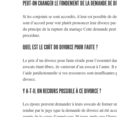
PEUT-ON CHANGER LE FONDEMENT DE LA DEMANDE DE DI
Si les conjoints se sont accordés, il leur est possible de 
sont d’accord pour voir plutôt prononcer leur divorce pa
du principe de la rupture du mariage Cette demande peut ê
procédure.
QUEL EST LE COÛT DU DIVORCE POUR FAUTE ?
Le prix d’un divorce pour faute réside pour l’essentiel dan
avocats étant libres, ils varieront d’un avocat à l’autre. I
l’aide juridictionnelle si vos ressources sont insuffisantes
divorce.
Y A-T-IL UN RECOURS POSSIBLE À CE DIVORCE ?
Les époux peuvent demander à leurs avocats de former un 
rendue par le juge (que la demande de divorce ait été accep
auprès de la cours d’appel sous 30 jours après que l’huissi