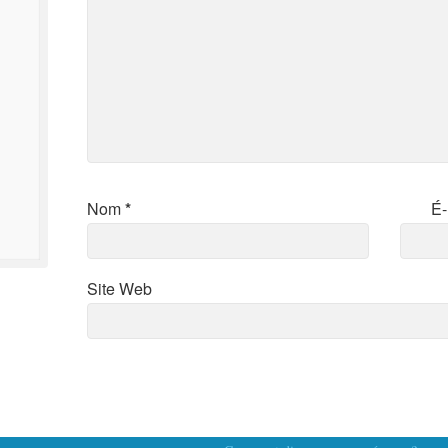
Nom
*
É-
Site Web